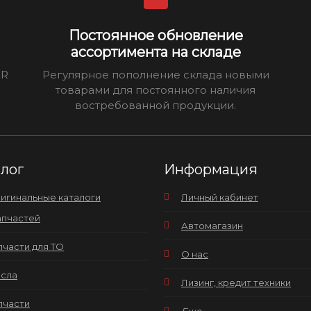
Постоянное обновление
ассортимента на складе
ER
Регулярное пополнение склада новыми
товарами для постоянного наличия
востребованной продукции.
алог
Информация
игинальные каталоги
Личный кабинет
апчастей
Автомагазин
пчасти для ТО
О нас
сла
Лизинг, кредит техники
пчасти