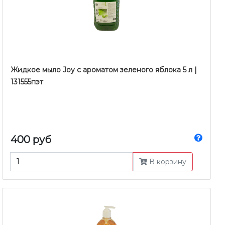
Жидкое мыло Joy c ароматом зеленого яблока 5 л |
131555пэт
400 руб
В корзину