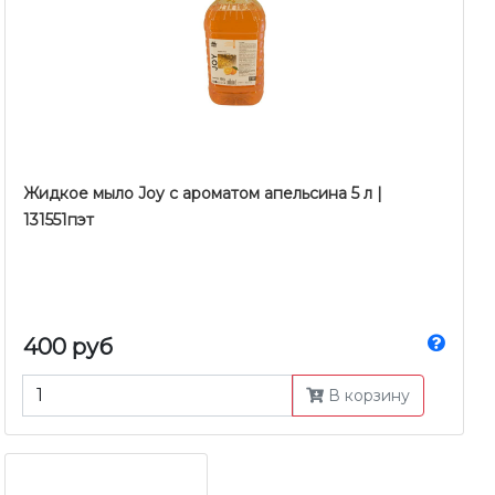
Жидкое мыло Joy c ароматом апельсина 5 л |
131551пэт
400 руб
В корзину