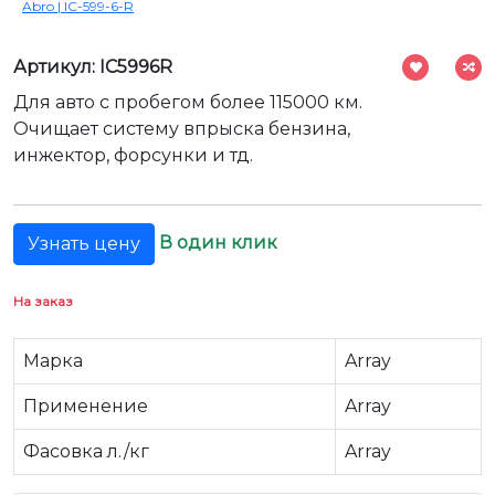
Abro | IC-599-6-R
Артикул: IC5996R
Для авто с пробегом более 115000 км.
Очищает систему впрыска бензина,
инжектор, форсунки и тд.
В один клик
Узнать цену
На заказ
Марка
Array
Применение
Array
Фасовка л./кг
Array