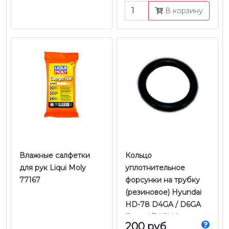
В корзину
Влажные салфетки
Кольцо
для рук Liqui Moly
уплотнительное
77167
форсунки на трубку
(резиновое) Hyundai
HD-78 D4GA / D6GA
Евро-4/5 | JMC
200 руб