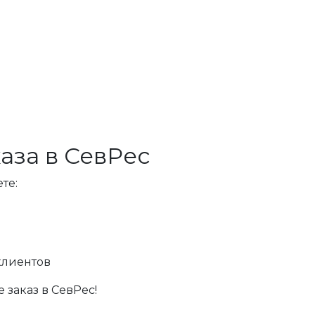
аза в СевРес
те:
клиентов
 заказ в СевРес!