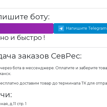
пишите боту:
Напишите Telegram 
но и быстро !
ача заказов СевРес:
через бота в мессенджере. Оплатите и заберите тов
манск.
сплатно доставим товар до терминала ТК для отпра
чи:
я, д.11 стр. 1