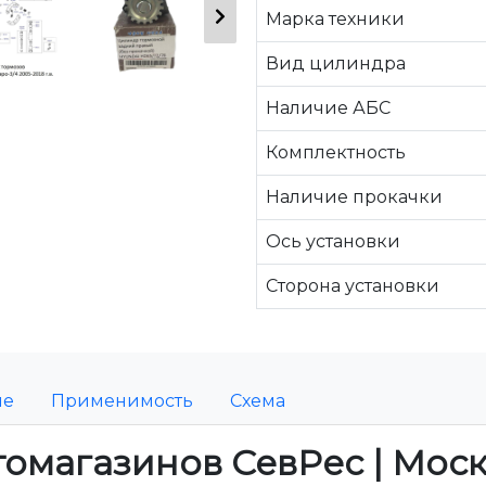
Марка техники
Вид цилиндра
Наличие АБС
Комплектность
Наличие прокачки
Ось установки
Сторона установки
ие
Применимость
Схема
томагазинов СевРес | Мос