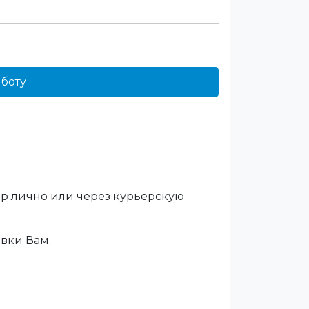
боту
ар лично или через курьерскую
вки Вам.