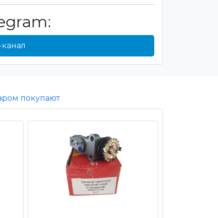
egram:
-канал
варом покупают