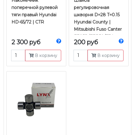
Наконечник
Шайба
поперечной рулевой
регулировочная
тяги правый Hyundai
шкворня D=28 T=0.15
HD-65/72 | CTR
Hyundai County |
Mitsubishi Fuso Canter
FE85D/FEB50/TF |
2 300 руб
200 руб
Mobis
В корзину
В корзину