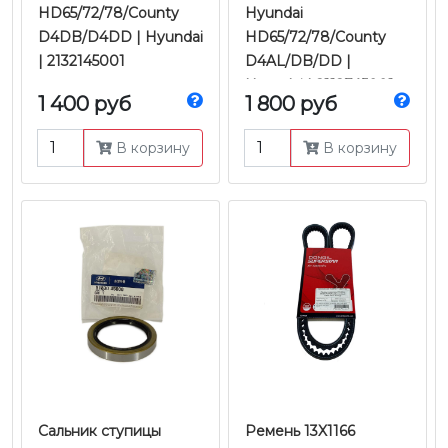
HD65/72/78/County
Hyundai
D4DB/D4DD | Hyundai
HD65/72/78/County
| 2132145001
D4AL/DB/DD |
Hyundai | 2112745001
1 400 руб
1 800 руб
В корзину
В корзину
Сальник ступицы
Ремень 13X1166