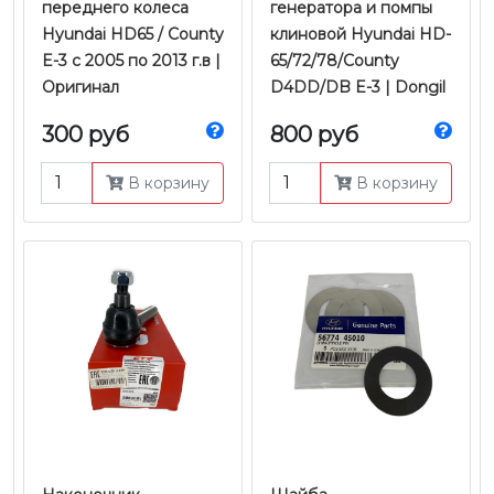
переднего колеса
генератора и помпы
Hyundai HD65 / County
клиновой Hyundai HD-
E-3 с 2005 по 2013 г.в |
65/72/78/County
Оригинал
D4DD/DB E-3 | Dongil
300 руб
800 руб
В корзину
В корзину