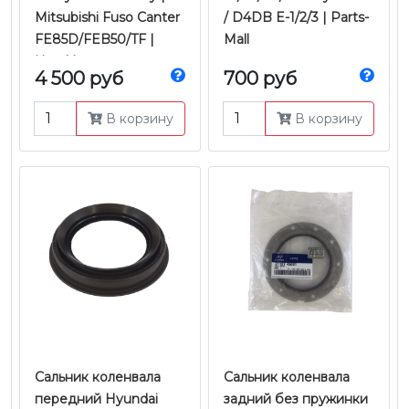
Mitsubishi Fuso Canter
/ D4DB E-1/2/3 | Parts-
FE85D/FEB50/TF |
Mall
NamYang
4 500 руб
700 руб
В корзину
В корзину
Сальник коленвала
Сальник коленвала
передний Hyundai
задний без пружинки