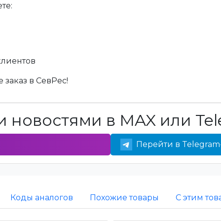
те:
клиентов
 заказ в СевРес!
 новостями в MAX или Tel
Перейти в Telegram
Коды аналогов
Похожие товары
С этим то