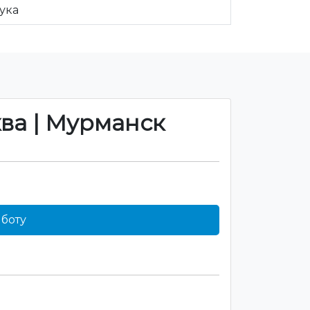
тука
ква | Мурманск
боту