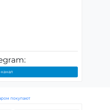
egram:
-канал
варом покупают