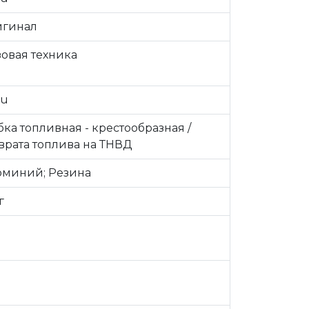
гинал
зовая техника
zu
бка топливная - крестообразная /
врата топлива на ТНВД
миний; Резина
г