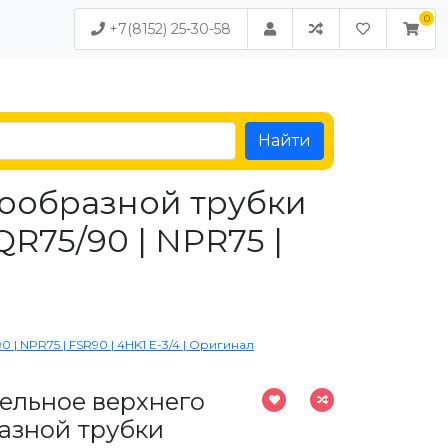
+7(8152) 25-30-58
Найти
тообразной трубки
R75/90 | NPR75 |
 NPR75 | FSR90 | 4HK1 Е-3/4 | Оригинал
ельное верхнего
азной трубки