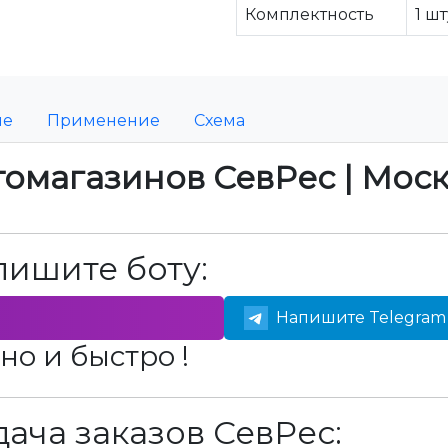
Комплектность
1 ш
ие
Применение
Схема
томагазинов СевРес | Мос
пишите боту:
Напишите Telegram 
но и быстро !
ача заказов СевРес: