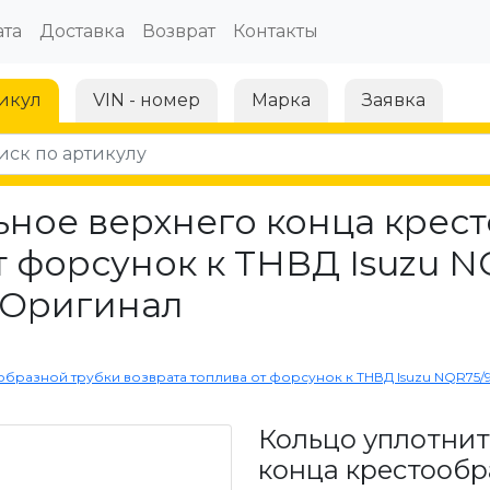
та
Доставка
Возврат
Контакты
икул
VIN - номер
Марка
Заявка
ьное верхнего конца крес
т форсунок к ТНВД Isuzu NQ
| Оригинал
азной трубки возврата топлива от форсунок к ТНВД Isuzu NQR75/90 |
Кольцо уплотнит
конца крестообр