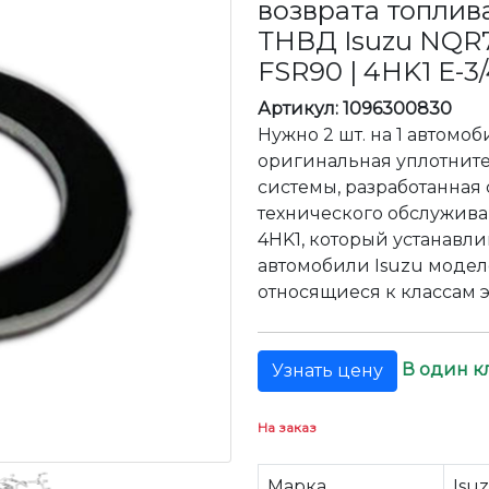
возврата топлива
ТНВД Isuzu NQR7
FSR90 | 4HK1 Е-3
Артикул: 1096300830
Нужно 2 шт. на 1 автомо
оригинальная уплотнит
системы, разработанная
технического обслужива
4HK1, который устанавли
автомобили Isuzu модел
относящиеся к классам э
В один к
Узнать цену
На заказ
Марка
Isu