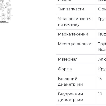
Тип запчасти
Ори
Устанавливается
Гру
на технику
Марка техники
Isu
Место установки
Тру
Воз
Материал
Алю
Форма
Кру
Внешний
15
диаметр, мм
Внутренний
10
диаметр, мм