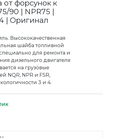
 от форсунок к
5/90 | NPR75 |
/4 | Оригинал
биль. Высококачественная
ельная шайба топливной
 специально для ремонта и
ния дизельного двигателя
вается на грузовые
ей NQR, NPR и FSR,
кологичности 3 и 4.
лик
zu