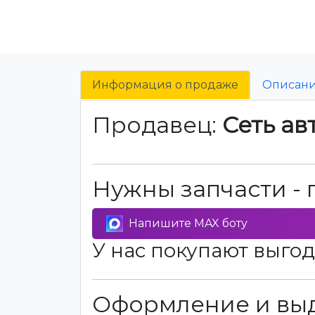
Информация о продаже
Описан
Продавец:
Сеть ав
Нужны запчасти - 
Напишите MAX боту
У нас покупают выгод
Оформление и выд