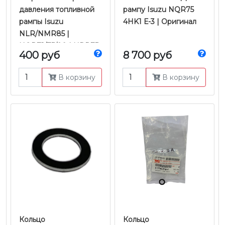
давления топливной
рампу Isuzu NQR75
рампы Isuzu
4HK1 Е-3 | Оригинал
NLR/NMR85 |
NQR71/75/90 | NPR75
400 руб
8 700 руб
| FSR90 | FVR34 |
Hyundai HD-65/72/78 |
В корзину
В корзину
Hino-300 | JMC
Кольцо
Кольцо