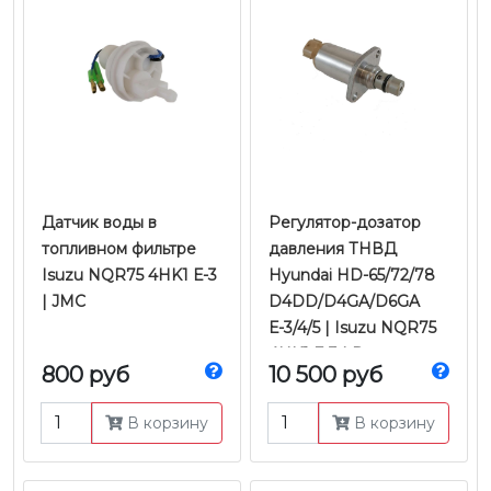
Датчик воды в
Регулятор-дозатор
топливном фильтре
давления ТНВД
Isuzu NQR75 4HK1 Е-3
Hyundai HD-65/72/78
| JMC
D4DD/D4GA/D6GA
Е-3/4/5 | Isuzu NQR75
4HK1 Е-3 | Denso
800 руб
10 500 руб
В корзину
В корзину