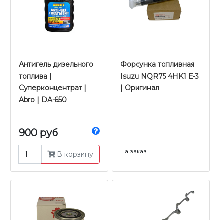
Антигель дизельного
Форсунка топливная
топлива |
Isuzu NQR75 4HK1 Е-3
Суперконцентрат |
| Оригинал
Abro | DA-650
900 руб
На заказ
В корзину