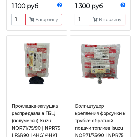
JMC
1 100 руб
1 300 руб
В корзину
В корзину
Прокладка-заглушка
Болт-штуцер
распредвала в ГБЦ
крепления форсунки к
(полумесяц) Isuzu
трубке обратной
NQR71/75/90 | NPR75
подачи топлива Isuzu
| FSR90 | 4HG1/4HK1
NQR71/75/90 | NPR75