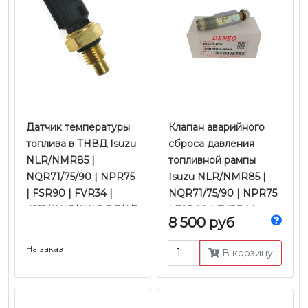
Датчик температуры
Клапан аварийного
топлива в ТНВД Isuzu
сброса давления
NLR/NMR85 |
топливной рампы
NQR71/75/90 | NPR75
Isuzu NLR/NMR85 |
| FSR90 | FVR34 |
NQR71/75/90 | NPR75
4JJ1/4HK1/6HK1 Е-3/4/5
| FSR90 | FVR34 |
8 500 руб
| Оригинал
Hyundai HD-65/72/78 |
Hino-300 | Denso
На заказ
В корзину