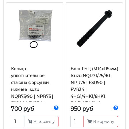
Кольцо
​​​​​​​Болт ГБЦ (М14х115 мм.)
уплотнительное
Isuzu NQR71/75/90 |
стакана форсунки
NPR75 | FSR90 |
нижнее Isuzu
FVR34 |
NQR75/90 | NPR75 |
4HG1/4HK1/6HK1
FSR90 | FVR34 |
Е-2/3/4/5 | JMC
700 руб
950 руб
4HK1/6HK1 Е-3/4/5 |
Оригинал
В корзину
В корзину