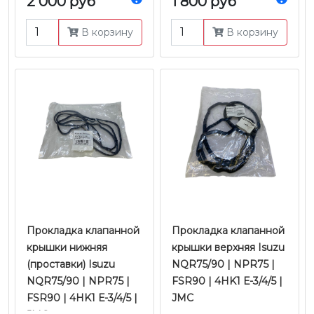
2 000 руб
1 800 руб
4JJ1/4HK1 Е-3/4/5 |
Оригинал
В корзину
В корзину
Прокладка клапанной
Прокладка клапанной
крышки нижняя
крышки верхняя Isuzu
(проставки) Isuzu
NQR75/90 | NPR75 |
NQR75/90 | NPR75 |
FSR90 | 4HK1 Е-3/4/5 |
FSR90 | 4HK1 Е-3/4/5 |
JMC