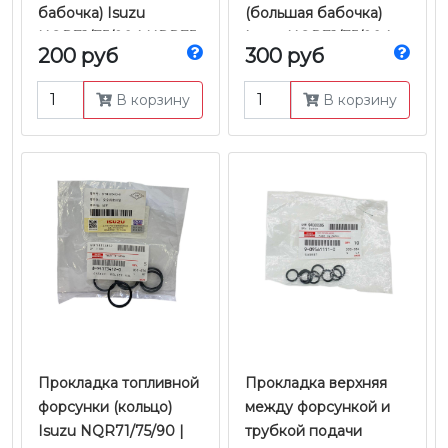
бабочка) Isuzu
(большая бабочка)
NQR71/75/90 | NPR75
Isuzu NQR71/75/90 |
200 руб
300 руб
| FSR90 | FVR34 |
NPR75 | FSR90 | 4HK1
4HK1 / 4HG1 / 6HK1
/ 6HK1 Е-3/4/5 | JMC
В корзину
В корзину
Е-2/3/4/5 | JMC
Прокладка топливной
Прокладка верхняя
форсунки (кольцо)
между форсункой и
Isuzu NQR71/75/90 |
трубкой подачи