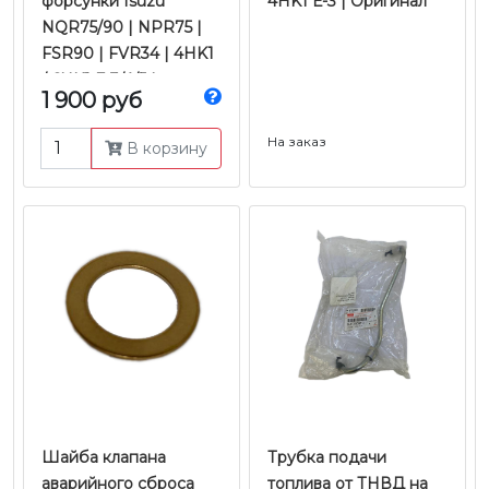
форсунки Isuzu
4HK1 Е-3 | Оригинал
NQR75/90 | NPR75 |
FSR90 | FVR34 | 4HK1
/ 6HK1 Е-3/4/5 |
1 900 руб
Оригинал
На заказ
В корзину
Шайба клапана
Трубка подачи
аварийного сброса
топлива от ТНВД на