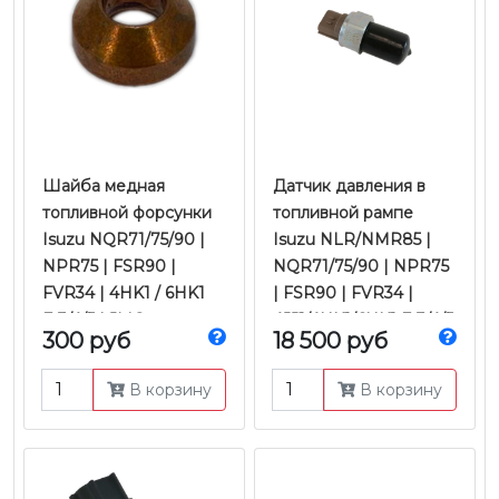
Шайба медная
Датчик давления в
топливной форсунки
топливной рампе
Isuzu NQR71/75/90 |
Isuzu NLR/NMR85 |
NPR75 | FSR90 |
NQR71/75/90 | NPR75
FVR34 | 4HK1 / 6HK1
| FSR90 | FVR34 |
Е-3/4/5 | JMC
4JJ1/4HK1/6HK1 Е-3/4/5
300 руб
18 500 руб
| Оригинал
В корзину
В корзину