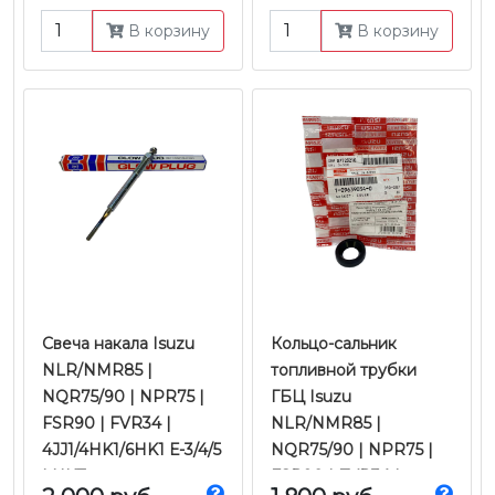
В корзину
В корзину
Свеча накала Isuzu
Кольцо-сальник
NLR/NMR85 |
топливной трубки
NQR75/90 | NPR75 |
ГБЦ Isuzu
FSR90 | FVR34 |
NLR/NMR85 |
4JJ1/4HK1/6HK1 Е-3/4/5
NQR75/90 | NPR75 |
| HKT
FSR90 | FVR34 |