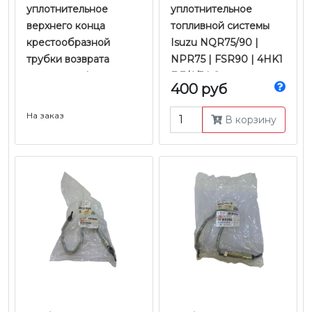
уплотнительное
уплотнительное
верхнего конца
топливной системы
крестообразной
Isuzu NQR75/90 |
трубки возврата
NPR75 | FSR90 | 4HK1
топлива от форсунок к
Е-3/4/5 | Оригинал
400 руб
ТНВД Isuzu NQR75/90
| NPR75 | FSR90 |
На заказ
В корзину
4HK1 Е-3/4 | Оригинал