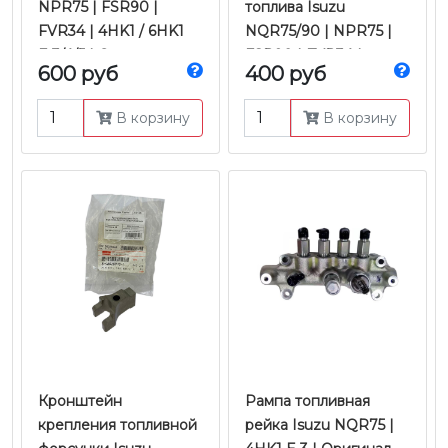
NPR75 | FSR90 |
топлива Isuzu
FVR34 | 4HK1 / 6HK1
NQR75/90 | NPR75 |
Е-3/4/5 | Оригинал
FSR90 | FVR34 |
600 руб
400 руб
4HK1/6HK1 Е-3/4/5 |
Оригинал
В корзину
В корзину
Кронштейн
Рампа топливная
крепления топливной
рейка Isuzu NQR75 |