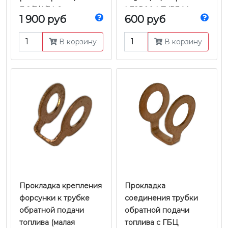
Е-2/3/4/5 | Оригинал
| FSR90 | FVR34 |
1 900 руб
600 руб
4HK1 / 6HK1 Е-3/4/5 |
Оригинал
В корзину
В корзину
Прокладка крепления
Прокладка
форсунки к трубке
соединения трубки
обратной подачи
обратной подачи
топлива (малая
топлива с ГБЦ