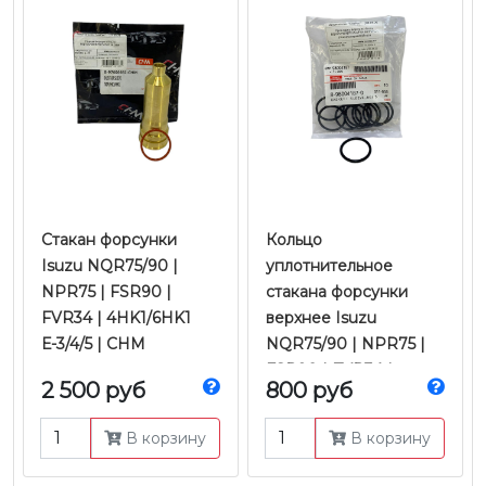
Стакан форсунки
Кольцо
Isuzu NQR75/90 |
уплотнительное
NPR75 | FSR90 |
стакана форсунки
FVR34 | 4HK1/6HK1
верхнее Isuzu
Е-3/4/5 | CHM
NQR75/90 | NPR75 |
FSR90 | FVR34 |
2 500 руб
800 руб
4HK1/6HK1 Е-3/4/5 |
Оригинал
В корзину
В корзину